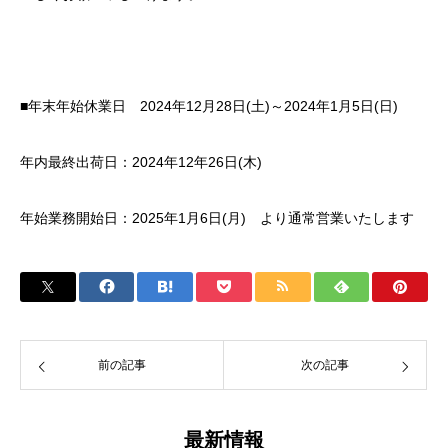
■年末年始休業日
2024
年
12
月
28
日
(
土
)
～
2024
年
1
月
5
日
(
日
)
年内最終出荷日：
2024
年
12
年
26
日
(木)
年始業務開始日：
2025
年
1
月
6
日
(月
)
より通常営業いたします
前の記事
次の記事
最新情報